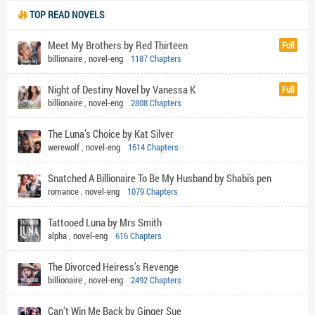
TOP READ NOVELS
Meet My Brothers by Red Thirteen
Full
billionaire
,
novel-eng
1187 Chapters
Night of Destiny Novel by Vanessa K
Full
billionaire
,
novel-eng
2808 Chapters
The Luna’s Choice by Kat Silver
werewolf
,
novel-eng
1614 Chapters
Snatched A Billionaire To Be My Husband by Shabi's pen
romance
,
novel-eng
1079 Chapters
Tattooed Luna by Mrs Smith
alpha
,
novel-eng
616 Chapters
The Divorced Heiress’s Revenge
billionaire
,
novel-eng
2492 Chapters
Can’t Win Me Back by Ginger Sue