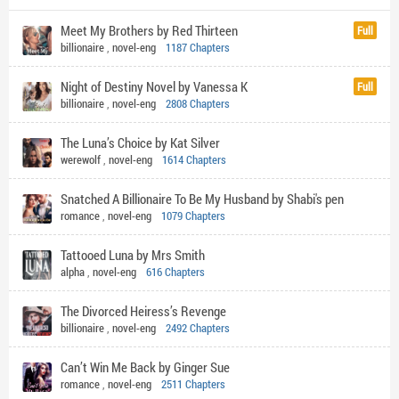
Meet My Brothers by Red Thirteen
Full
billionaire
,
novel-eng
1187 Chapters
Night of Destiny Novel by Vanessa K
Full
billionaire
,
novel-eng
2808 Chapters
The Luna’s Choice by Kat Silver
werewolf
,
novel-eng
1614 Chapters
Snatched A Billionaire To Be My Husband by Shabi's pen
romance
,
novel-eng
1079 Chapters
Tattooed Luna by Mrs Smith
alpha
,
novel-eng
616 Chapters
The Divorced Heiress’s Revenge
billionaire
,
novel-eng
2492 Chapters
Can’t Win Me Back by Ginger Sue
romance
,
novel-eng
2511 Chapters