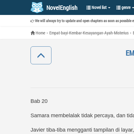
NovelEnglish
Novel list
genre
We will always try to update and open chapters as soon as possible ev
Home
Empat-bayi-Kembar-Kesayangan-Ayah-Misterius
EM
Bab 20
Samara membelalak tidak percaya, dan tid
Javier tiba-tiba mengganti tampilan di lay